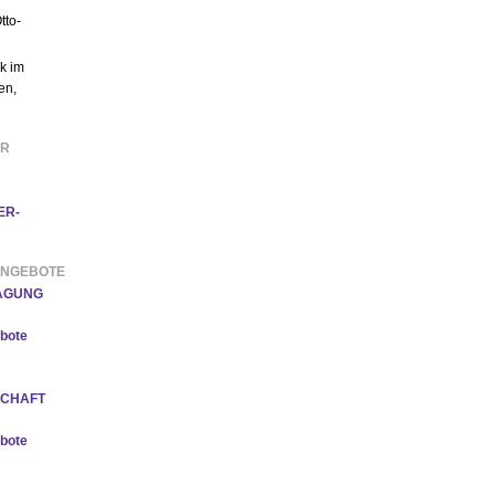
tto-
k im
en,
ER
ER-
ANGEBOTE
TAGUNG
bote
SCHAFT
bote