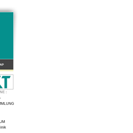
AP
NE :
-
MMLUNG
IUM
inik