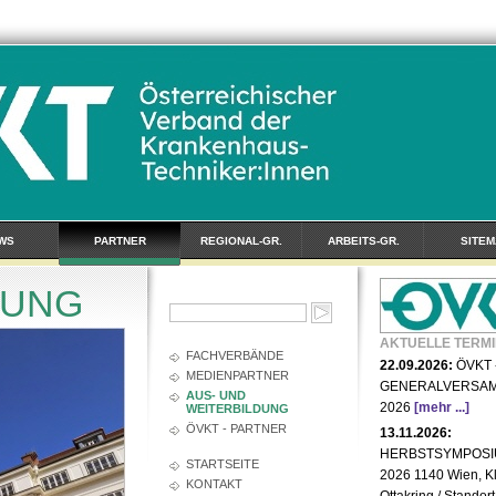
WS
PARTNER
REGIONAL-GR.
ARBEITS-GR.
SITEM
DUNG
AKTUELLE TERMI
FACHVERBÄNDE
22.09.2026:
ÖVKT 
MEDIENPARTNER
GENERALVERSA
AUS- UND
2026
[mehr ...]
WEITERBILDUNG
ÖVKT - PARTNER
13.11.2026:
HERBSTSYMPOS
STARTSEITE
2026 1140 Wien, Kl
KONTAKT