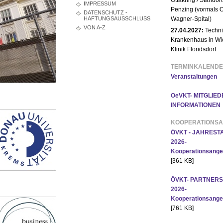
Ottakring / Standort
IMPRESSUM
Penzing (vormals O
DATENSCHUTZ -
HAFTUNGSAUSSCHLUSS
Wagner-Spital)
VON A-Z
27.04.2027:
Techni
Krankenhaus in Wi
Klinik Floridsdorf
TERMINKALEND
Veranstaltungen
OeVKT- MITGLIED
INFORMATIONEN
KOOPERATIONS
ÖVKT - JAHRES
2026-
Kooperationsange
[361 KB]
ÖVKT- PARTNER
2026-
Kooperationsange
[761 KB]