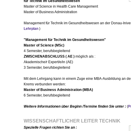
für Technik im Gesundheitswesen
Master of Science in Health Care Management
Master of Business Administration
Management für Technik im Gesundheitswesen an der Donau-Inivers
Lehrplan
)
"Management für Technik im Gesundheitswesen"
Master of Science (MSc)
4 Semester, berufsbegleitend
ZWISCHENABSCHLUSS ( AE )
möglich als :
Akademische/r Expert/e/in (AE)
3 Semester, berufsbegleitend
Mit dem Lehrgang kann in einem Zuge eine MBA-Ausbildung an der
Krems verbunden werden:
Master of Business Administration
(MBA)
6 Semester, berufsbegleitend
Weitere Informationen über Beginn /Termine finden Sie unter :
(
P
WISSENSCHAFTLICHER LEITER TECHNIK
Spezielle Fragen richten Sie an :