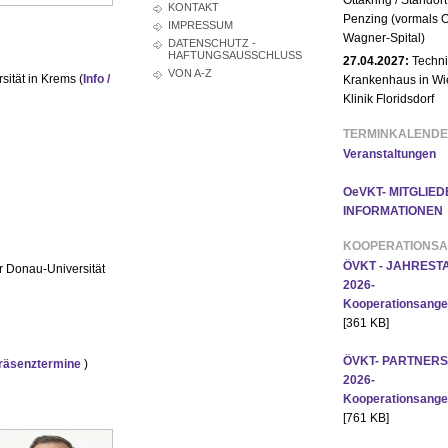
Ottakring / Standort
KONTAKT
Penzing (vormals O
IMPRESSUM
Wagner-Spital)
DATENSCHUTZ -
HAFTUNGSAUSSCHLUSS
27.04.2027:
Techni
VON A-Z
ität in Krems (
Info /
Krankenhaus in Wi
Klinik Floridsdorf
TERMINKALEND
Veranstaltungen
OeVKT- MITGLIED
INFORMATIONEN
KOOPERATIONS
ÖVKT - JAHRES
 Donau-Universität
2026-
Kooperationsange
[361 KB]
ÖVKT- PARTNER
räsenztermine
)
2026-
Kooperationsange
[761 KB]