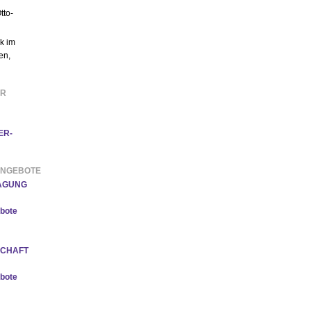
tto-
k im
en,
ER
ER-
ANGEBOTE
TAGUNG
bote
SCHAFT
bote