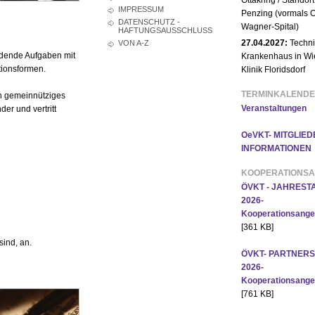
Ottakring / Standort
IMPRESSUM
Penzing (vormals O
DATENSCHUTZ -
Wagner-Spital)
HAFTUNGSAUSSCHLUSS
27.04.2027:
Techni
VON A-Z
rdende Aufgaben mit
Krankenhaus in Wi
tionsformen.
Klinik Floridsdorf
TERMINKALEND
in gemeinnütziges
Veranstaltungen
er und vertritt
OeVKT- MITGLIED
INFORMATIONEN
KOOPERATIONS
ÖVKT - JAHRES
2026-
Kooperationsange
[361 KB]
sind, an.
ÖVKT- PARTNER
2026-
Kooperationsange
[761 KB]