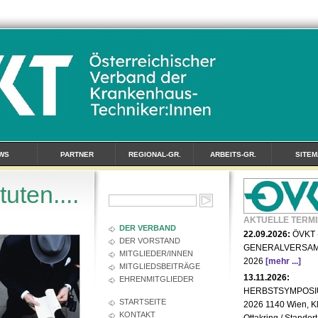
WS
PARTNER
REGIONAL-GR.
ARBEITS-GR.
SITEM
uten....
AKTUELLE TERMI
DER VERBAND
22.09.2026:
ÖVKT 
DER VORSTAND
GENERALVERSA
MITGLIEDER/INNEN
2026
[mehr ...]
MITGLIEDSBEITRÄGE
13.11.2026:
EHRENMITGLIEDER
HERBSTSYMPOS
STARTSEITE
2026 1140 Wien, Kl
KONTAKT