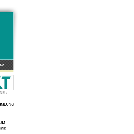
AP
NE :
-
MMLUNG
IUM
inik