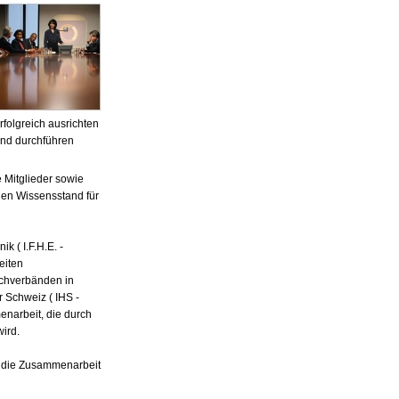
rfolgreich ausrichten
nd durchführen
 Mitglieder sowie
len Wissensstand für
k ( I.F.H.E. -
eiten
achverbänden in
 Schweiz ( IHS -
narbeit, die durch
ird.
d die Zusammenarbeit