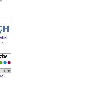
AM
BANK
nd-
2023