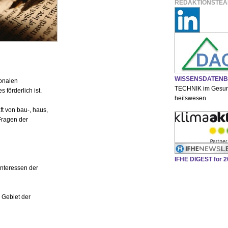
REDAKTIONSTE
WISSENSDATEN
ionalen
TECHNIK im Gesu
förderlich ist.
heitswesen
ft von bau-, haus,
Fragen der
IFHE DIGEST for 
Interessen der
 Gebiet der