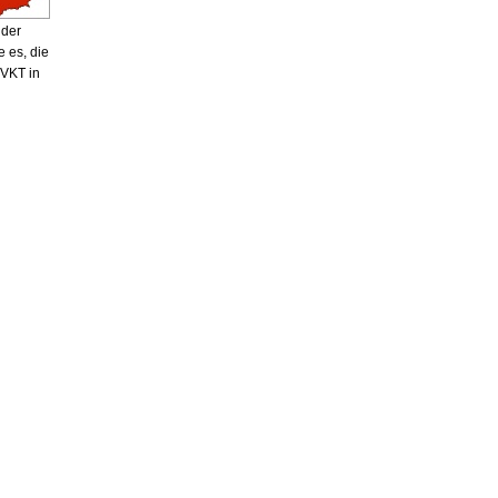
 der
e es, die
ÖVKT in