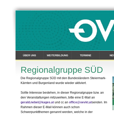
ÜBER UNS
WEITERBILDUNG
TERMINE
NE
Regionalgruppe SÜD
Die Regionalgruppe SÜD mit den Bundesländern Steiermark-
Kärnten und Burgenland wurde wieder aktiviert.
Sollte Interesse bestehen, in dieser Regionalgruppe bzw. an
den Veranstaltungen mitzuwirken, bitte eine E-Mail an
gerald.nebel@kages.at
und cc an
office@oevkt.at
senden. Im
Rahmen dieser E-Mail können auch schon
Schwerpunktthemen genannt werden, welche in der