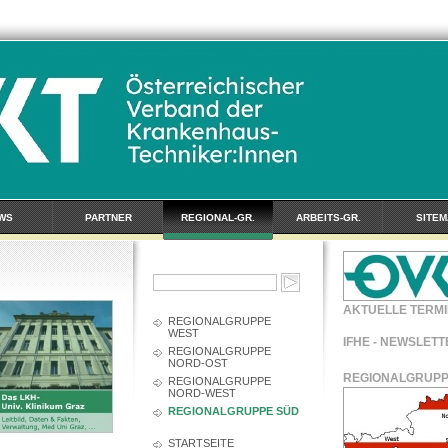
WS
PARTNER
REGIONAL-GR.
ARBEITS-GR.
SITEM
AKTUELLE TERMI
REGIONALGRUPPE
WEST
IFHE - NEWSLETT
REGIONALGRUPPE
NORD-OST
REGIONALGRUP
REGIONALGRUPPE
NORD-WEST
REGIONALGRUPPE SÜD
STARTSEITE