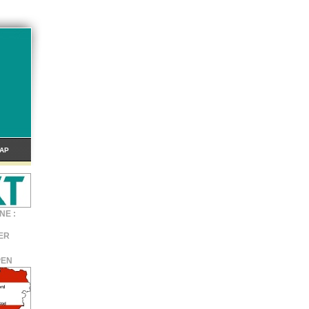
AP
NE :
ER
PEN