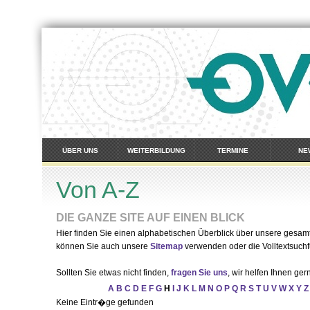
ÜBER UNS
WEITERBILDUNG
TERMINE
NE
Von A-Z
DIE GANZE SITE AUF EINEN BLICK
Hier finden Sie einen alphabetischen Überblick über unsere gesamte
können Sie auch unsere
Sitemap
verwenden oder die Volltextsuchf
Sollten Sie etwas nicht finden,
fragen Sie uns
, wir helfen Ihnen ger
A
B
C
D
E
F
G
H
I
J
K
L
M
N
O
P
Q
R
S
T
U
V
W
X
Y
Z
Keine Eintr�ge gefunden